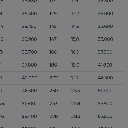
,8
23.830
117
11,9
26.300
1
,9
26.300
129
13,2
29.000
1
,4
29.450
145
14,8
32.600
1
,6
29.900
147
15,0
33.000
1
,3
33.700
166
16,9
37.300
1
,1
37.800
186
19,0
41.800
,1
42.000
207
21,1
46.500
,1
46.500
230
23,5
51.700
,4
51.500
253
25,8
56.900
,6
56.400
278
28,3
62.500