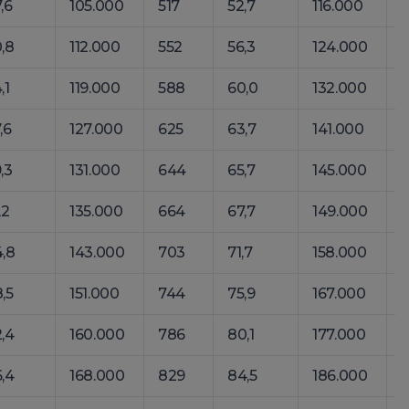
,6
105.000
517
52,7
116.000
,8
112.000
552
56,3
124.000
,1
119.000
588
60,0
132.000
,6
127.000
625
63,7
141.000
,3
131.000
644
65,7
145.000
7
,2
135.000
664
67,7
149.000
,8
143.000
703
71,7
158.000
,5
151.000
744
75,9
167.000
,4
160.000
786
80,1
177.000
,4
168.000
829
84,5
186.000
9