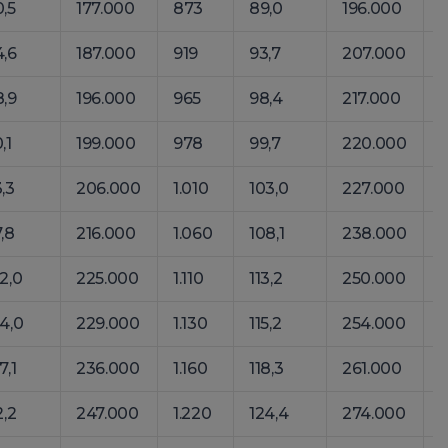
,5
177.000
873
89,0
196.000
,6
187.000
919
93,7
207.000
1
,9
196.000
965
98,4
217.000
1
,1
199.000
978
99,7
220.000
1
,3
206.000
1.010
103,0
227.000
1
,8
216.000
1.060
108,1
238.000
1
2,0
225.000
1.110
113,2
250.000
1
4,0
229.000
1.130
115,2
254.000
1
7,1
236.000
1.160
118,3
261.000
1
2,2
247.000
1.220
124,4
274.000
1