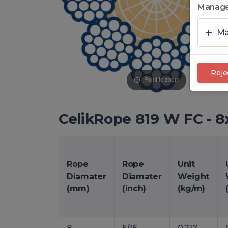
Manage
Ma
Reje
Point to zoom
CelikRope 819 W FC - 
Rope
Rope
Unit
Diamater
Diamater
Weight
(mm)
(inch)
(kg/m)