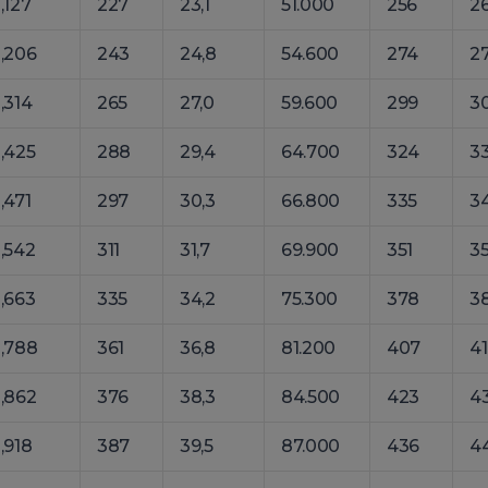
1,127
227
23,1
51.000
256
26
1,206
243
24,8
54.600
274
27
1,314
265
27,0
59.600
299
30
1,425
288
29,4
64.700
324
33
1,471
297
30,3
66.800
335
34
1,542
311
31,7
69.900
351
35
1,663
335
34,2
75.300
378
38
1,788
361
36,8
81.200
407
41
1,862
376
38,3
84.500
423
43
1,918
387
39,5
87.000
436
44