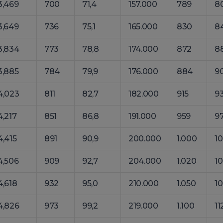
3,469
700
71,4
157.000
789
80
3,649
736
75,1
165.000
830
84
3,834
773
78,8
174.000
872
88
3,885
784
79,9
176.000
884
90
4,023
811
82,7
182.000
915
93
4,217
851
86,8
191.000
959
97
4,415
891
90,9
200.000
1.000
10
4,506
909
92,7
204.000
1.020
10
4,618
932
95,0
210.000
1.050
10
4,826
973
99,2
219.000
1.100
11