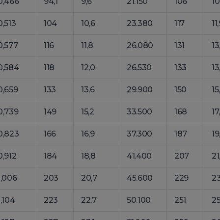
0,466
94,1
9,6
21.150
106
10
0,513
104
10,6
23.380
117
11
0,577
116
11,8
26.080
131
13
0,584
118
12,0
26.530
133
13
0,659
133
13,6
29.900
150
15
0,739
149
15,2
33.500
168
17
0,823
166
16,9
37.300
187
19
0,912
184
18,8
41.400
207
21
1,006
203
20,7
45.600
229
23
1,104
223
22,7
50.100
251
25