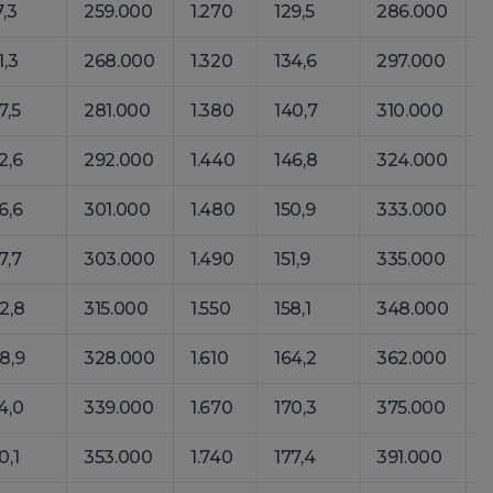
7,3
259.000
1.270
129,5
286.000
1
1,3
268.000
1.320
134,6
297.000
1
7,5
281.000
1.380
140,7
310.000
1
2,6
292.000
1.440
146,8
324.000
1
6,6
301.000
1.480
150,9
333.000
1
7,7
303.000
1.490
151,9
335.000
1
2,8
315.000
1.550
158,1
348.000
1
8,9
328.000
1.610
164,2
362.000
4,0
339.000
1.670
170,3
375.000
0,1
353.000
1.740
177,4
391.000