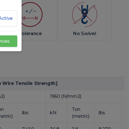
Active
Tolerance
No Swivel
ences
 Wire Tensile Strength]
2)
1960 (N/mm2)
on
Ton
lbs
kN
lbs
etric)
(metric)