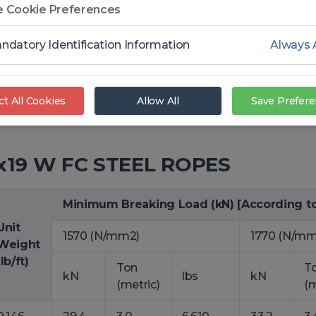
 Cookie Preferences
ndatory Identification Information
Always 
Preformed
Lubricate
ct All Cookies
Allow All
Save Prefer
8x19 W FC STEEL ROPES
Minimum Breaking Load (kN) [According to
Unit
1570 (N/mm2)
1770 (N/mm
Weight
(lb/ft)
Ton
T
kN
lbs
kN
(metric)
(m