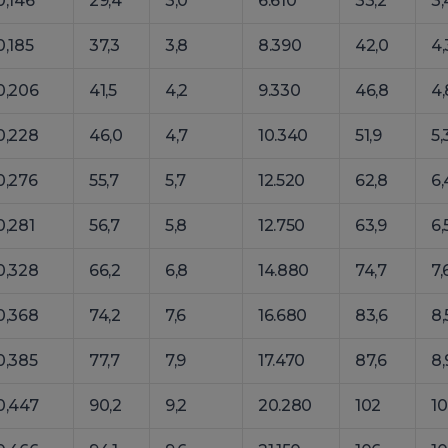
0,146
29,4
3,0
6.610
33,2
3,
0,185
37,3
3,8
8.390
42,0
4,
0,206
41,5
4,2
9.330
46,8
4,
0,228
46,0
4,7
10.340
51,9
5,
0,276
55,7
5,7
12.520
62,8
6,
0,281
56,7
5,8
12.750
63,9
6,
0,328
66,2
6,8
14.880
74,7
7,
0,368
74,2
7,6
16.680
83,6
8,
0,385
77,7
7,9
17.470
87,6
8,
0,447
90,2
9,2
20.280
102
10