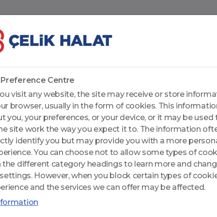
ts
Investor Relations
Corporate Governance
 Preference Centre
u visit any website, the site may receive or store informa
e
General Purpose Ropes
CelikRope 819 W F
ur browser, usually in the form of cookies. This informati
t you, your preferences, or your device, or it may be used 
CelikRope 819 W FC - 8x
e site work the way you expect it to. The information of
ectly identify you but may provide you with a more person
erience. You can choose not to allow some types of cook
Diameter Range: 8-75(mm)
n the different category headings to learn more and chang
Number of Wires: 152
 settings. However, when you block certain types of cookie
Average Load Factor: 0.444
perience and the services we can offer may be affected.
Average Bending Factor: 0.839
nformation