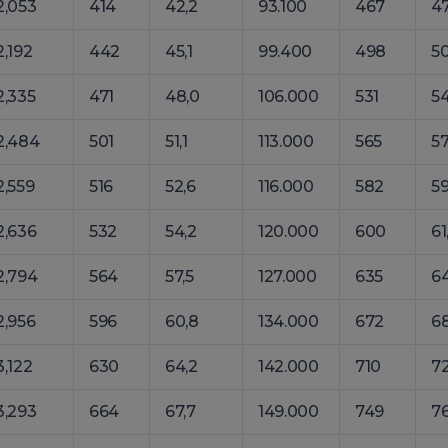
2,053
414
42,2
93.100
467
47
2,192
442
45,1
99.400
498
50
2,335
471
48,0
106.000
531
54
2,484
501
51,1
113.000
565
57
2,559
516
52,6
116.000
582
59
2,636
532
54,2
120.000
600
61
2,794
564
57,5
127.000
635
64
2,956
596
60,8
134.000
672
68
3,122
630
64,2
142.000
710
72
3,293
664
67,7
149.000
749
76