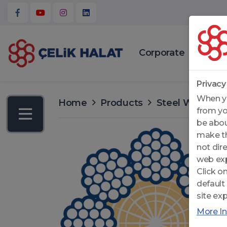
Corporate
Produc
Privacy
When yo
Home
Products
Steel Wire Rop
from yo
be abou
make th
not dir
web exp
Click o
default
site ex
More I