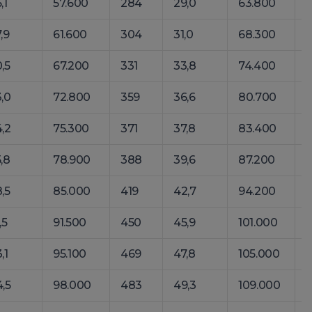
,1
57.600
284
29,0
63.800
3
,9
61.600
304
31,0
68.300
,5
67.200
331
33,8
74.400
,0
72.800
359
36,6
80.700
,2
75.300
371
37,8
83.400
,8
78.900
388
39,6
87.200
,5
85.000
419
42,7
94.200
4
,5
91.500
450
45,9
101.000
,1
95.100
469
47,8
105.000
5
,5
98.000
483
49,3
109.000